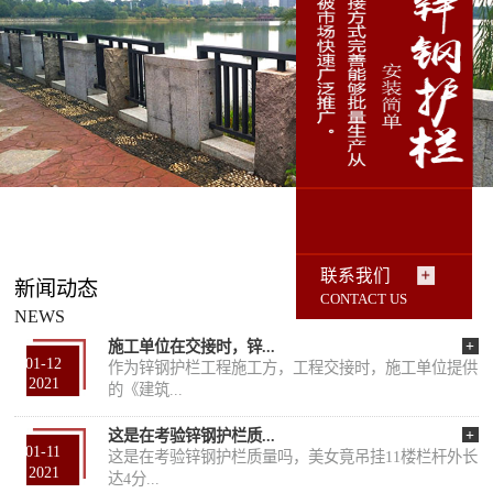
联系我们
新闻动态
CONTACT US
NEWS
+
施工单位在交接时，锌...
01-12
作为锌钢护栏工程施工方，工程交接时，施工单位提供
2021
的《建筑...
+
这是在考验锌钢护栏质...
01-11
这是在考验锌钢护栏质量吗，美女竟吊挂11楼栏杆外长
2021
达4分...