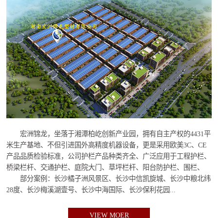
宏洲锦龙，坐落于湘潭柏屹创新产业园，拥有自主产权的4431平
米生产基地、不但引进国外高精度机器设备，更是采用欧美3C、CE
产品品质检验标准，公司护栏产品种类齐全、广泛应用于工程护栏、
桥梁栏杆、交通护栏、庭院大门、草坪栏杆、阳台防护栏、围栏、
部分案例：长沙橘子洲风景区、长沙中信凯旋城、长沙中粮北纬
28度、长沙梅溪湖壹号、长沙中海国际、长沙保利花园...
VIEW MOER