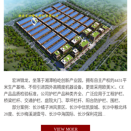
宏洲锦龙，坐落于湘潭柏屹创新产业园，拥有自主产权的4431平
米生产基地、不但引进国外高精度机器设备，更是采用欧美3C、CE
产品品质检验标准，公司护栏产品种类齐全、广泛应用于工程护栏、
桥梁栏杆、交通护栏、庭院大门、草坪栏杆、阳台防护栏、围栏、
部分案例：长沙橘子洲风景区、长沙中信凯旋城、长沙中粮北纬
28度、长沙梅溪湖壹号、长沙中海国际、长沙保利花园...
VIEW MOER