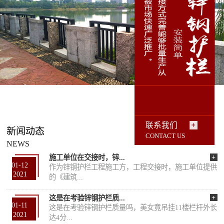
联系我们
新闻动态
CONTACT US
NEWS
+
施工单位在交接时，锌...
01-12
作为锌钢护栏工程施工方，工程交接时，施工单位提供
2021
的《建筑...
+
这是在考验锌钢护栏质...
01-11
这是在考验锌钢护栏质量吗，美女竟吊挂11楼栏杆外长
2021
达4分...